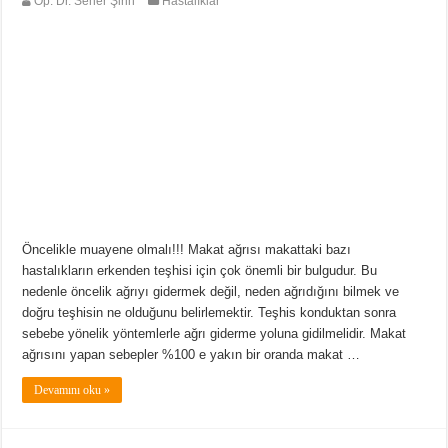
Op. Dr. Seher Şirin
Hastalıklar
Öncelikle muayene olmalı!!! Makat ağrısı makattaki bazı
hastalıkların erkenden teşhisi için çok önemli bir bulgudur. Bu
nedenle öncelik ağrıyı gidermek değil, neden ağrıdığını bilmek ve
doğru teşhisin ne olduğunu belirlemektir. Teşhis konduktan sonra
sebebe yönelik yöntemlerle ağrı giderme yoluna gidilmelidir. Makat
ağrısını yapan sebepler %100 e yakın bir oranda makat …
Devamını oku »