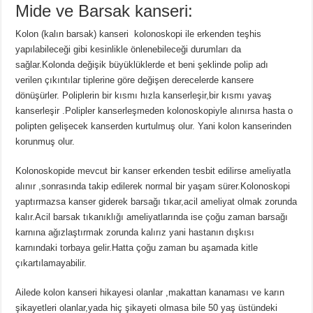
Mide ve Barsak kanseri:
Kolon (kalın barsak) kanseri kolonoskopi ile erkenden teşhis
yapılabileceği gibi kesinlikle önlenebileceği durumları da
sağlar.Kolonda değişik büyüklüklerde et beni şeklinde polip adı
verilen çıkıntılar tiplerine göre değişen derecelerde kansere
dönüşürler. Poliplerin bir kısmı hızla kanserleşir,bir kısmı yavaş
kanserleşir .Polipler kanserleşmeden kolonoskopiyle alınırsa hasta o
polipten gelişecek kanserden kurtulmuş olur. Yani kolon kanserinden
korunmuş olur.
Kolonoskopide mevcut bir kanser erkenden tesbit edilirse ameliyatla
alınır ,sonrasında takip edilerek normal bir yaşam sürer.Kolonoskopi
yaptırmazsa kanser giderek barsağı tıkar,acil ameliyat olmak zorunda
kalır.Acil barsak tıkanıklığı ameliyatlarında ise çoğu zaman barsağı
karnına ağızlaştırmak zorunda kalırız yani hastanın dışkısı
karnındaki torbaya gelir.Hatta çoğu zaman bu aşamada kitle
çıkartılamayabilir.
Ailede kolon kanseri hikayesi olanlar ,makattan kanaması ve karın
şikayetleri olanlar,yada hiç şikayeti olmasa bile 50 yaş üstündeki