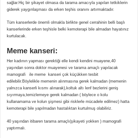
sağlar.Hiç bir şikayet olmasa da tarama amacıyla yapılan tetkiklerin
giderek yaygınlaşması da erken teşhis oranını artırmaktadır.
Tüm kanserlerde önemli olmakla birlikte genel cerrahinin belli başlı
kanserlerinde erken teşhisle belki kemoterapi bile almadan hayatınız
kurtulacak.
Meme kanseri:
Her kadının yapması gerektiği elle kendi kendini muayene,40
yaşından sonra doktor muayenesi ve tarama amaçlı yapılacak
mamografi ile meme kanseri çok küçükken tesbit
edilebilir.Böylelikle memenin alınmasına gerek kalmadan (memenin
yalnızca kanserli kısmı alınarak),koltuk altı lenf bezlerini geniş
sıyırmaya,temizlemeye gerek kalmadan ( böylece o kolu
kullanamama ve kolun şişmesi gibi risklerle mücadele edilmez) hatta
kemoterapi bile yapılmadan hastalıktan kurtulmuş olabiliriz.
40 yaşından itibaren tarama amaçlı(şikayeti yokken ) mamografi
yaptırmalı.