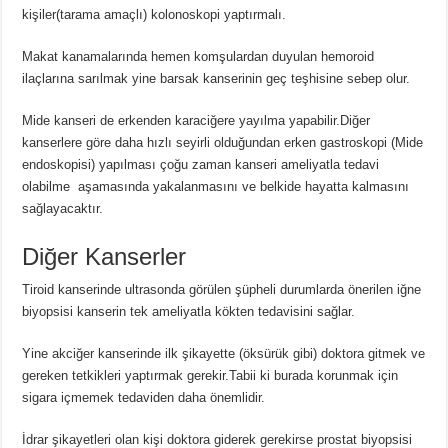
kişiler(tarama amaçlı) kolonoskopi yaptırmalı.
Makat kanamalarında hemen komşulardan duyulan hemoroid
ilaçlarına sarılmak yine barsak kanserinin geç teşhisine sebep olur.
Mide kanseri de erkenden karaciğere yayılma yapabilir.Diğer
kanserlere göre daha hızlı seyirli olduğundan erken gastroskopi (Mide
endoskopisi) yapılması çoğu zaman kanseri ameliyatla tedavi
olabilme aşamasında yakalanmasını ve belkide hayatta kalmasını
sağlayacaktır.
Diğer Kanserler
Tiroid kanserinde ultrasonda görülen şüpheli durumlarda önerilen iğne
biyopsisi kanserin tek ameliyatla kökten tedavisini sağlar.
Yine akciğer kanserinde ilk şikayette (öksürük gibi) doktora gitmek ve
gereken tetkikleri yaptırmak gerekir.Tabii ki burada korunmak için
sigara içmemek tedaviden daha önemlidir.
İdrar şikayetleri olan kişi doktora giderek gerekirse prostat biyopsisi