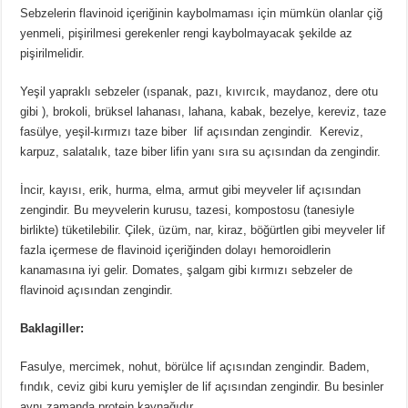
Sebzelerin flavinoid içeriğinin kaybolmaması için mümkün olanlar çiğ
yenmeli, pişirilmesi gerekenler rengi kaybolmayacak şekilde az
pişirilmelidir.
Yeşil yapraklı sebzeler (ıspanak, pazı, kıvırcık, maydanoz, dere otu
gibi ), brokoli, brüksel lahanası, lahana, kabak, bezelye, kereviz, taze
fasülye, yeşil-kırmızı taze biber lif açısından zengindir. Kereviz,
karpuz, salatalık, taze biber lifin yanı sıra su açısından da zengindir.
İncir, kayısı, erik, hurma, elma, armut gibi meyveler lif açısından
zengindir. Bu meyvelerin kurusu, tazesi, kompostosu (tanesiyle
birlikte) tüketilebilir. Çilek, üzüm, nar, kiraz, böğürtlen gibi meyveler lif
fazla içermese de flavinoid içeriğinden dolayı hemoroidlerin
kanamasına iyi gelir. Domates, şalgam gibi kırmızı sebzeler de
flavinoid açısından zengindir.
Baklagiller:
Fasulye, mercimek, nohut, börülce lif açısından zengindir. Badem,
fındık, ceviz gibi kuru yemişler de lif açısından zengindir. Bu besinler
aynı zamanda protein kaynağıdır.