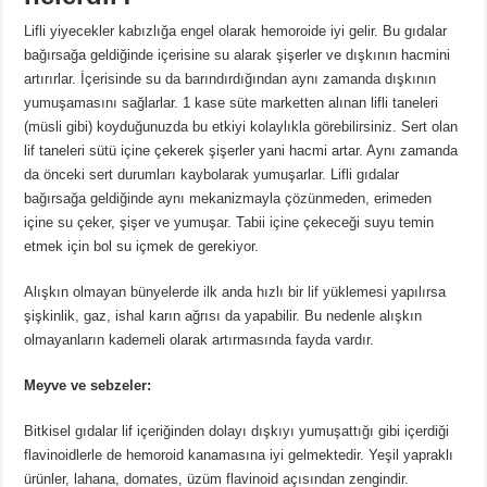
Lifli yiyecekler kabızlığa engel olarak hemoroide iyi gelir. Bu gıdalar
bağırsağa geldiğinde içerisine su alarak şişerler ve dışkının hacmini
artırırlar. İçerisinde su da barındırdığından aynı zamanda dışkının
yumuşamasını sağlarlar. 1 kase süte marketten alınan lifli taneleri
(müsli gibi) koyduğunuzda bu etkiyi kolaylıkla görebilirsiniz. Sert olan
lif taneleri sütü içine çekerek şişerler yani hacmi artar. Aynı zamanda
da önceki sert durumları kaybolarak yumuşarlar. Lifli gıdalar
bağırsağa geldiğinde aynı mekanizmayla çözünmeden, erimeden
içine su çeker, şişer ve yumuşar. Tabii içine çekeceği suyu temin
etmek için bol su içmek de gerekiyor.
Alışkın olmayan bünyelerde ilk anda hızlı bir lif yüklemesi yapılırsa
şişkinlik, gaz, ishal karın ağrısı da yapabilir. Bu nedenle alışkın
olmayanların kademeli olarak artırmasında fayda vardır.
Meyve ve sebzeler:
Bitkisel gıdalar lif içeriğinden dolayı dışkıyı yumuşattığı gibi içerdiği
flavinoidlerle de hemoroid kanamasına iyi gelmektedir. Yeşil yapraklı
ürünler, lahana, domates, üzüm flavinoid açısından zengindir.