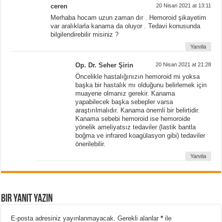
ceren
20 Nisan 2021 at 13:11
Merhaba hocam uzun zaman dır . Hemoroid şikayetim
var aralıklarla kanama da oluyor . Tedavi konusunda
bilgilendirebilir misiniz ?
Yanıtla
Op. Dr. Seher Şirin
20 Nisan 2021 at 21:28
Öncelikle hastalığınızın hemoroid mi yoksa
başka bir hastalık mı olduğunu belirlemek için
muayene olmanız gerekir. Kanama
yapabilecek başka sebepler varsa
araştırılmalıdır. Kanama önemli bir belirtidir.
Kanama sebebi hemoroid ise hemoroide
yönelik ameliyatsız tedaviler (lastik bantla
boğma ve infrared koagülasyon gibi) tedaviler
önerilebilir.
Yanıtla
Bir yanıt yazın
E-posta adresiniz yayınlanmayacak.
Gerekli alanlar
*
ile