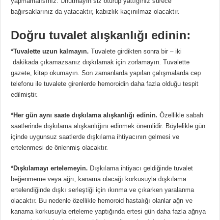
yapmamalısınız. Unutmayın siz oturup yattığınız sürece
bağırsaklarınız da yatacaktır, kabızlık kaçınılmaz olacaktır.
Doğru tuvalet alışkanlığı edinin:
*Tuvalette uzun kalmayın.
Tuvalete girdikten sonra bir – iki
dakikada çıkamazsanız dışkılamak için zorlamayın. Tuvalette
gazete, kitap okumayın. Son zamanlarda yapılan çalışmalarda cep
telefonu ile tuvalete girenlerde hemoroidin daha fazla olduğu tespit
edilmiştir.
*Her gün aynı saate dışkılama alışkanlığı edinin.
Özellikle sabah
saatlerinde dışkılama alışkanlığını edinmek önemlidir. Böylelikle gün
içinde uygunsuz saatlerde dışkılama ihtiyacının gelmesi ve
ertelenmesi de önlenmiş olacaktır.
*Dışkılamayı ertelemeyin.
Dışkılama ihtiyacı geldiğinde tuvalet
beğenmeme veya ağrı, kanama olacağı korkusuyla dışkılama
ertelendiğinde dışkı serleştiği için ıkınma ve çıkarken yaralanma
olacaktır. Bu nedenle özellikle hemoroid hastalığı olanlar ağrı ve
kanama korkusuyla erteleme yaptığında ertesi gün daha fazla ağrıya