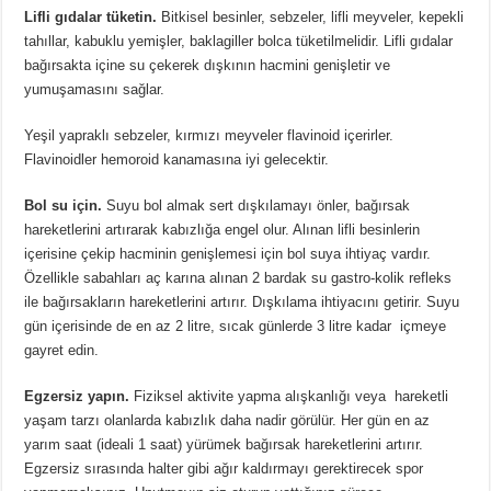
Lifli gıdalar tüketin.
Bitkisel besinler, sebzeler, lifli meyveler, kepekli
tahıllar, kabuklu yemişler, baklagiller bolca tüketilmelidir. Lifli gıdalar
bağırsakta içine su çekerek dışkının hacmini genişletir ve
yumuşamasını sağlar.
Yeşil yapraklı sebzeler, kırmızı meyveler flavinoid içerirler.
Flavinoidler hemoroid kanamasına iyi gelecektir.
Bol su için.
Suyu bol almak sert dışkılamayı önler, bağırsak
hareketlerini artırarak kabızlığa engel olur. Alınan lifli besinlerin
içerisine çekip hacminin genişlemesi için bol suya ihtiyaç vardır.
Özellikle sabahları aç karına alınan 2 bardak su gastro-kolik refleks
ile bağırsakların hareketlerini artırır. Dışkılama ihtiyacını getirir. Suyu
gün içerisinde de en az 2 litre, sıcak günlerde 3 litre kadar içmeye
gayret edin.
Egzersiz yapın.
Fiziksel aktivite yapma alışkanlığı veya hareketli
yaşam tarzı olanlarda kabızlık daha nadir görülür. Her gün en az
yarım saat (ideali 1 saat) yürümek bağırsak hareketlerini artırır.
Egzersiz sırasında halter gibi ağır kaldırmayı gerektirecek spor