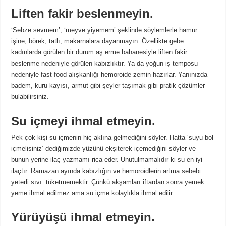
Liften fakir beslenmeyin.
‘Sebze sevmem’, ‘meyve yiyemem’ şeklinde söylemlerle hamur
işine, börek, tatlı, makarnalara dayanmayın. Özellikte gebe
kadınlarda görülen bir durum aş erme bahanesiyle liften fakir
beslenme nedeniyle görülen kabızlıktır. Ya da yoğun iş temposu
nedeniyle fast food alışkanlığı hemoroide zemin hazırlar. Yanınızda
badem, kuru kayısı, armut gibi şeyler taşımak gibi pratik çözümler
bulabilirsiniz.
Su içmeyi ihmal etmeyin.
Pek çok kişi su içmenin hiç aklına gelmediğini söyler. Hatta ‘suyu bol
içmelisiniz’ dediğimizde yüzünü ekşiterek içemediğini söyler ve
bunun yerine ilaç yazmamı rica eder. Unutulmamalıdır ki su en iyi
ilaçtır. Ramazan ayında kabızlığın ve hemoroidlerin artma sebebi
yeterli sıvı tüketmemektir. Çünkü akşamları iftardan sonra yemek
yeme ihmal edilmez ama su içme kolaylıkla ihmal edilir.
Yürüyüşü ihmal etmeyin.