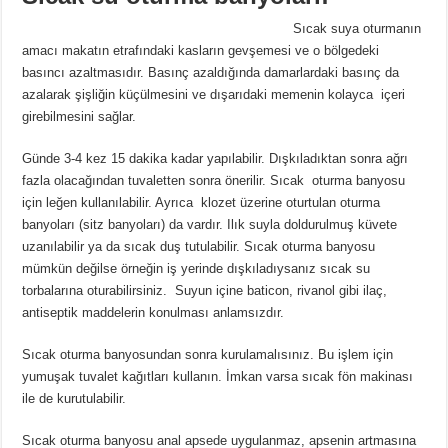
Sıcak suya oturmanın
amacı makatın etrafındaki kasların gevşemesi ve o bölgedeki
basıncı azaltmasıdır. Basınç azaldığında damarlardaki basınç da
azalarak şişliğin küçülmesini ve dışarıdaki memenin kolayca içeri
girebilmesini sağlar.
Günde 3-4 kez 15 dakika kadar yapılabilir. Dışkıladıktan sonra ağrı
fazla olacağından tuvaletten sonra önerilir. Sıcak oturma banyosu
için leğen kullanılabilir. Ayrıca klozet üzerine oturtulan oturma
banyoları (sitz banyoları) da vardır. Ilık suyla doldurulmuş küvete
uzanılabilir ya da sıcak duş tutulabilir. Sıcak oturma banyosu
mümkün değilse örneğin iş yerinde dışkıladıysanız sıcak su
torbalarına oturabilirsiniz. Suyun içine baticon, rivanol gibi ilaç,
antiseptik maddelerin konulması anlamsızdır.
Sıcak oturma banyosundan sonra kurulamalısınız. Bu işlem için
yumuşak tuvalet kağıtları kullanın. İmkan varsa sıcak fön makinası
ile de kurutulabilir.
Sıcak oturma banyosu anal apsede uygulanmaz, apsenin artmasına