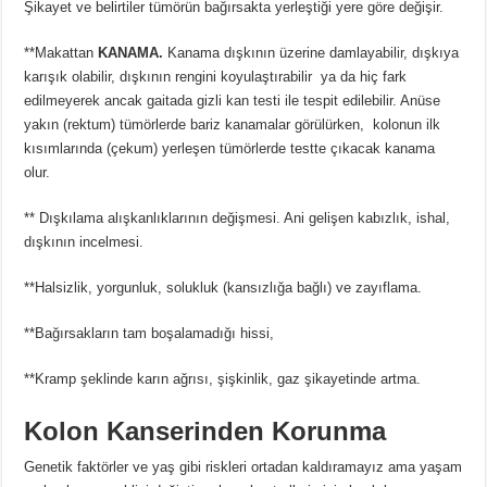
Şikayet ve belirtiler tümörün bağırsakta yerleştiği yere göre değişir.
**Makattan
KANAMA.
Kanama dışkının üzerine damlayabilir, dışkıya
karışık olabilir, dışkının rengini koyulaştırabilir ya da hiç fark
edilmeyerek ancak gaitada gizli kan testi ile tespit edilebilir. Anüse
yakın (rektum) tümörlerde bariz kanamalar görülürken, kolonun ilk
kısımlarında (çekum) yerleşen tümörlerde testte çıkacak kanama
olur.
** Dışkılama alışkanlıklarının değişmesi. Ani gelişen kabızlık, ishal,
dışkının incelmesi.
**Halsizlik, yorgunluk, solukluk (kansızlığa bağlı) ve zayıflama.
**Bağırsakların tam boşalamadığı hissi,
**Kramp şeklinde karın ağrısı, şişkinlik, gaz şikayetinde artma.
Kolon Kanserinden Korunma
Genetik faktörler ve yaş gibi riskleri ortadan kaldıramayız ama yaşam