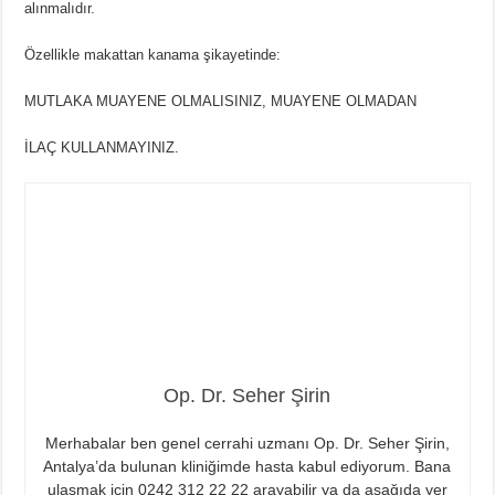
alınmalıdır.
Özellikle makattan kanama şikayetinde:
MUTLAKA MUAYENE OLMALISINIZ, MUAYENE OLMADAN
İLAÇ KULLANMAYINIZ.
Op. Dr. Seher Şirin
Merhabalar ben genel cerrahi uzmanı Op. Dr. Seher Şirin,
Antalya’da bulunan kliniğimde hasta kabul ediyorum. Bana
ulaşmak için 0242 312 22 22 arayabilir ya da aşağıda yer