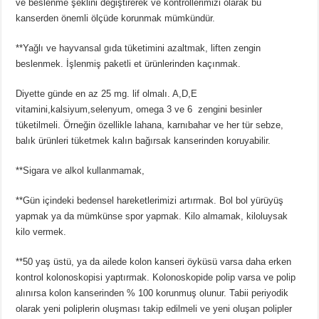
ve beslenme şeklini değiştirerek ve kontrollerimizi olarak bu
kanserden önemli ölçüde korunmak mümkündür.
**Yağlı ve hayvansal gıda tüketimini azaltmak, liften zengin
beslenmek. İşlenmiş paketli et ürünlerinden kaçınmak.
Diyette günde en az 25 mg. lif olmalı. A,D,E
vitamini,kalsiyum,selenyum, omega 3 ve 6 zengini besinler
tüketilmeli. Örneğin özellikle lahana, karnıbahar ve her tür sebze,
balık ürünleri tüketmek kalın bağırsak kanserinden koruyabilir.
**Sigara ve alkol kullanmamak,
**Gün içindeki bedensel hareketlerimizi artırmak. Bol bol yürüyüş
yapmak ya da mümkünse spor yapmak. Kilo almamak, kiloluysak
kilo vermek.
**50 yaş üstü, ya da ailede kolon kanseri öyküsü varsa daha erken
kontrol kolonoskopisi yaptırmak. Kolonoskopide polip varsa ve polip
alınırsa kolon kanserinden % 100 korunmuş olunur. Tabii periyodik
olarak yeni poliplerin oluşması takip edilmeli ve yeni oluşan polipler