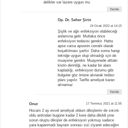
delikler var lazere uygun mu
Yanıtla
Op. Dr. Seher Şirin
24 Ocak 2022 at 14:15
Şişlik ve ağrı enfeksiyon olabileceği
anlamına gelir. Mutlaka önce
enfeksiyon tedavisi gerekir. Hatta
apse varsa apsenin cerrahi olarak
boşaltılması şarttır. Daha sonra hangi
tekniğe uygun olup olmadığı için de
muayene gerekir. Muayenede alttaki
kistin derinliği, ne kadar bir alanı
kapladığı, enfeksiyon durumu gibi
bulgular göz önüne alınarak tedavi
planı yapılır. Tarifle ameliyat kararı
alınamaz
Yanıtla
Onur
17 Temmuz 2021 at 11:55
Hocam 2 ay evvel ameliyat oldum dikişlerim de sıkıntı
oldu ardından bugüne kadar 2 kere daha dikildi yine
sorun oluştu dikişler de enfeksiyon yokmuş sadece
yara kapanmadı bayram sonrası sizi ziyaret edeceğim