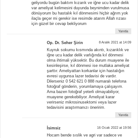
geliyordu bugün baktım kızarık ve iğne ucu kadar delik
var ameliyat kelimesini duyunda beynimden vurulmusa
dönüyorum bu hastalık kıl dönmesimi hiçbir ağrım.yok
ilaçla geçer mi gerekir ise resimde atarım Allah rızası
için güzel bir cevap bekliyorum
Yanıtla
Op. Dr. Seher Şirin
8 Aralık 2021 at 14:09
Kuyruk sokumu kısmında akıntı, kızarıklık ve
iğne ucu kadar delik varlığında kıl dönmesi
olma ihtimali yüksektir. Bu durum muayene ile
kesinleşirse, kıl dönmesi ise mutlaka ameliyat
şarttır. Ameliyattan korkanlar için hastalığın
evresi uygunsa lazer tedavisi de vardır.
Dilerseniz 0 542 621 0 888 numaralı telefona
fotoğraf gönderin, yorumlamaya çalışayım.
Ama bazen fotoğraf yeterli olmayabiliyor,
muayene gerekebiliyor. Ameliyat karar
verirseniz mikrosinusektomi veya lazer
tedavisini araştırmanızı öneririm.
Yanıtla
İsimsiz
16 Ocak 2022 at 19:56
Hocam bende sıslik ve agri var sadece ve