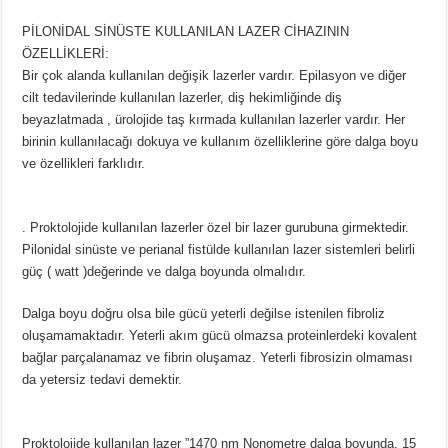
PİLONİDAL SİNÜSTE KULLANILAN LAZER CİHAZININ
ÖZELLİKLERİ:
Bir çok alanda kullanılan değişik lazerler vardır. Epilasyon ve diğer
cilt tedavilerinde kullanılan lazerler, diş hekimliğinde diş
beyazlatmada , ürolojide taş kırmada kullanılan lazerler vardır. Her
birinin kullanılacağı dokuya ve kullanım özelliklerine göre dalga boyu
ve özellikleri farklıdır.
. Proktolojide kullanılan lazerler özel bir lazer gurubuna girmektedir.
Pilonidal sinüste ve perianal fistülde kullanılan lazer sistemleri belirli
güç ( watt )değerinde ve dalga boyunda olmalıdır.
Dalga boyu doğru olsa bile gücü yeterli değilse istenilen fibroliz
oluşamamaktadır. Yeterli akım gücü olmazsa proteinlerdeki kovalent
bağlar parçalanamaz ve fibrin oluşamaz. Yeterli fibrosizin olmaması
da yetersiz tedavi demektir.
Proktolojide kullanılan lazer ”1470 nm Nonometre dalga boyunda, 15