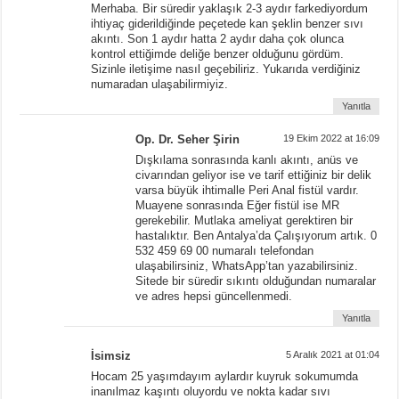
Merhaba. Bir süredir yaklaşık 2-3 aydır farkediyordum
ihtiyaç giderildiğinde peçetede kan şeklin benzer sıvı
akıntı. Son 1 aydır hatta 2 aydır daha çok olunca
kontrol ettiğimde deliğe benzer olduğunu gördüm.
Sizinle iletişime nasıl geçebiliriz. Yukarıda verdiğiniz
numaradan ulaşabilirmiyiz.
Yanıtla
Op. Dr. Seher Şirin
19 Ekim 2022 at 16:09
Dışkılama sonrasında kanlı akıntı, anüs ve
civarından geliyor ise ve tarif ettiğiniz bir delik
varsa büyük ihtimalle Peri Anal fistül vardır.
Muayene sonrasında Eğer fistül ise MR
gerekebilir. Mutlaka ameliyat gerektiren bir
hastalıktır. Ben Antalya’da Çalışıyorum artık. 0
532 459 69 00 numaralı telefondan
ulaşabilirsiniz, WhatsApp’tan yazabilirsiniz.
Sitede bir süredir sıkıntı olduğundan numaralar
ve adres hepsi güncellenmedi.
Yanıtla
İsimsiz
5 Aralık 2021 at 01:04
Hocam 25 yaşımdayım aylardır kuyruk sokumumda
inanılmaz kaşıntı oluyordu ve nokta kadar sıvı