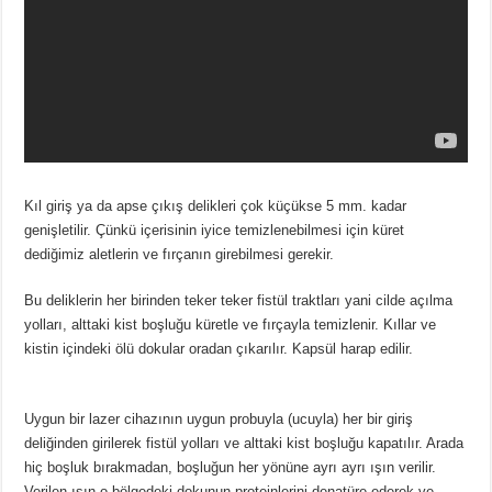
Kıl giriş ya da apse çıkış delikleri çok küçükse 5 mm. kadar
genişletilir. Çünkü içerisinin iyice temizlenebilmesi için küret
dediğimiz aletlerin ve fırçanın girebilmesi gerekir.
Bu deliklerin her birinden teker teker fistül traktları yani cilde açılma
yolları, alttaki kist boşluğu küretle ve fırçayla temizlenir. Kıllar ve
kistin içindeki ölü dokular oradan çıkarılır. Kapsül harap edilir.
Uygun bir lazer cihazının uygun probuyla (ucuyla) her bir giriş
deliğinden girilerek fistül yolları ve alttaki kist boşluğu kapatılır. Arada
hiç boşluk bırakmadan, boşluğun her yönüne ayrı ayrı ışın verilir.
Verilen ışın o bölgedeki dokunun proteinlerini denatüre ederek ve