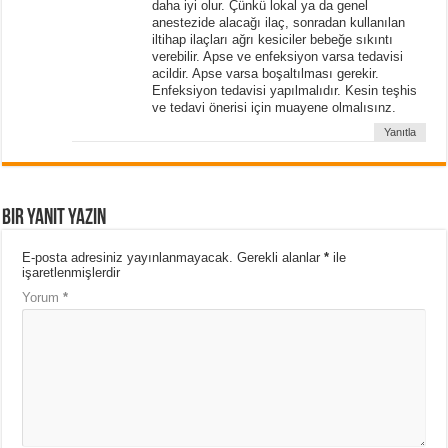
daha iyi olur. Çünkü lokal ya da genel
anestezide alacağı ilaç, sonradan kullanılan
iltihap ilaçları ağrı kesiciler bebeğe sıkıntı
verebilir. Apse ve enfeksiyon varsa tedavisi
acildir. Apse varsa boşaltılması gerekir.
Enfeksiyon tedavisi yapılmalıdır. Kesin teşhis
ve tedavi önerisi için muayene olmalısınz.
Yanıtla
Bir yanıt yazın
E-posta adresiniz yayınlanmayacak.
Gerekli alanlar
*
ile
işaretlenmişlerdir
Yorum
*