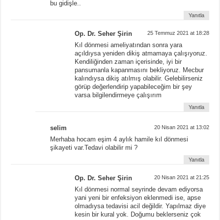
bu gidişle..
Yanıtla
Op. Dr. Seher Şirin
25 Temmuz 2021 at 18:28
Kıl dönmesi ameliyatından sonra yara
açıldıysa yeniden dikiş atmamaya çalışıyoruz.
Kendiliğinden zaman içerisinde, iyi bir
pansumanla kapanmasını bekliyoruz. Mecbur
kalındıysa dikiş atılmış olabilir. Gelebilirseniz
görüp değerlendirip yapabileceğim bir şey
varsa bilgilendirmeye çalışırım
Yanıtla
selim
20 Nisan 2021 at 13:02
Merhaba hocam eşim 4 aylık hamile kıl dönmesi
şikayeti var.Tedavi olabilir mi ?
Yanıtla
Op. Dr. Seher Şirin
20 Nisan 2021 at 21:25
Kıl dönmesi normal seyrinde devam ediyorsa
yani yeni bir enfeksiyon eklenmedi ise, apse
olmadıysa tedavisi acil değildir. Yapılmaz diye
kesin bir kural yok. Doğumu beklerseniz çok