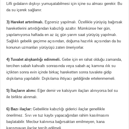
Lifli gıdaların dışkıyı yumuşatabilmesi için içine su alması gerekir. Bu
da su içerek sağlanır.
3) Hareket artırılmalı.
Egzersiz yapılmalı. Özellikle yürüyüş bağırsak
hareketlerini artırdığından kabızlığı azaltır. Mümkünse her gün,
yapılamıyorsa haftada en az üç gün yarım saat yürüyüş yapılmalı.
Sağlıklı gebelik geçirme açısından, doğuma hazırlık açısından da bu
konunun uzmanları yürüyüşü zaten öneriyorlar.
4) Tuvalet alışkanlığı edinmeli.
Gebe için en rahat olduğu zamanda,
tercihen sabah kahvaltı sonrasında veya sabah aç karnına ılık su
içtikten sonra evin içinde birkaç hareketten sonra tuvalete gidip
dışkılama yapılabilir. Dışkılama ihtiyacı geldiğinde ertelenmemeli.
5) İlaçların alımı:
Eğer demir ve kalsiyum ilaçları alınıyorsa bol su
ile birlikte alınmalı.
6) Bazı ilaçlar:
Gebelikte kabızlığı giderici ilaçlar genellikle
önerilmez. Sıvı ve tuz kaybı yapacağından rahim kasılmasını
başlatabilir. Mecbur kalınırsa bağırsaktan emilmeyen, kana
karışmayan ilaçlar tercih edilmeli.