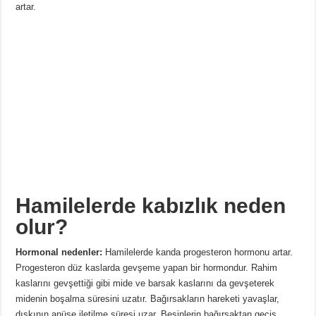
artar.
Hamilelerde kabızlık neden
olur?
Hormonal nedenler:
Hamilelerde kanda progesteron hormonu artar.
Progesteron düz kaslarda gevşeme yapan bir hormondur. Rahim
kaslarını gevşettiği gibi mide ve barsak kaslarını da gevşeterek
midenin boşalma süresini uzatır. Bağırsakların hareketi yavaşlar,
dışkının anüse iletilme süresi uzar. Besinlerin bağırsaktan geçiş