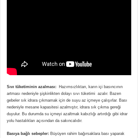
Sıvı tüketiminin azalması:
Hazımsızlıktan, karın içi basıncının
artması nedeniyle şişkinlikten dolayı sıvı tüketimi azalır. Bazen
gebeler sık idrara çıkmamak için de suyu az içmeye çalışırlar. Bası
nedeniyle mesane kapasitesi azalmıştır, idrara sık çıkma gereği
duyulur. Bu durumda su içmeyi azaltmak kabızlığı artırdığı gibi idrar
yolu hastalıkları açısından da sakıncalıdır.
Basıya bağlı sebepler:
Büyüyen rahim bağırsaklara bası yaparak