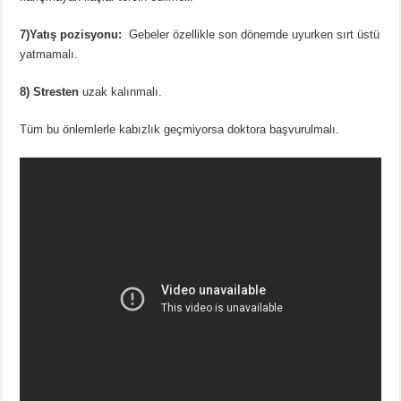
7)Yatış pozisyonu:
Gebeler özellikle son dönemde uyurken sırt üstü
yatmamalı.
8) Stresten
uzak kalınmalı.
Tüm bu önlemlerle kabızlık geçmiyorsa doktora başvurulmalı.